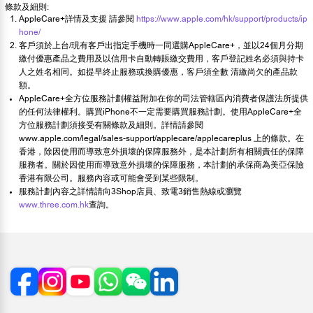
條款及細則:
AppleCare+詳情及支援 請參閱
https://www.apple.com/hk/support/products/ip
hone/
客戶須於上台/現有客戶出指定手機時一同選購AppleCare+，並以24個月分期
繳付優惠產品之費用及以信用卡自動轉賬繳交費用，客戶登記姓名必須與持卡
人之姓名相同。如提早終止服務或換購優惠，客戶須全數 清繳尚欠的產品款
額。
AppleCare+全方位服務計劃權益附加在你的司法管轄區內消費者保護法所提供
的任何法律權利。購買iPhone不一定需要購買服務計劃。使用AppleCare+全
方位服務計劃須接受有關條款及細則。詳情請參閱
www.apple.com/legal/sales-support/applecare/applecareplus 上的條款。在
香港，除因使用而導致意外損壞的保障服務外，是本計劃所有相關責任的保障
服務者。關於因使用而導致意外損壞的保障服務，本計劃的承保商為美亞保險
香港有限公司。服務內容或可能會受到某些限制。
服務計劃內容之詳情請向3Shop店員、致電3銷售熱線或瀏覽
www.three.com.hk
查詢。