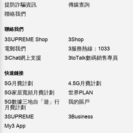
提防詐騙資訊
傳媒查詢
聯絡我們
聯絡我們
3SUPREME Shop
3Shop
電郵我們
3服務熱線：1033
3iChat網上支援
3toTalk數碼銷售專員
快速鏈接
5G月費計劃
4.5G月費計劃
5G家居寬頻月費計劃
世界PLAN
5G數據三地自「遊」行
我的賬戶
月費計劃
3SUPREME
3Business
My3 App