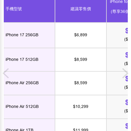
iPhone fo
1
手機型號
建議零售價
(尊享36
分
$
iPhone 17 256GB
$6,899
($6
$
iPhone 17 512GB
$8,599
($7
$
iPhone Air 256GB
$8,599
($7
$
iPhone Air 512GB
$10,299
($9
$
iPhone Air 1TB
$11,999