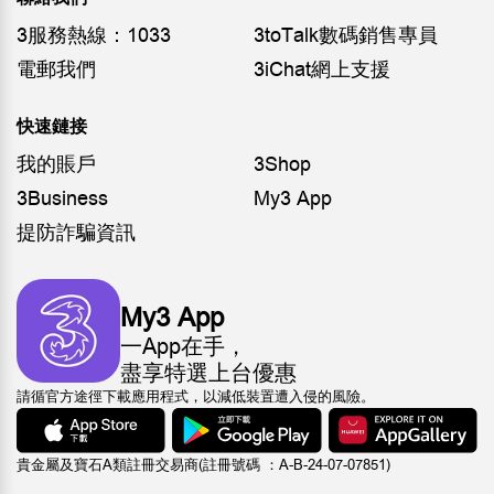
3服務熱線：1033
3toTalk數碼銷售專員
電郵我們
3iChat網上支援
快速鏈接
我的賬戶
3Shop
3Business
My3 App
提防詐騙資訊
My3 App
一App在手，
盡享特選上台優惠
請循官方途徑下載應用程式，以減低裝置遭入侵的風險。
貴金屬及寶石A類註冊交易商(註冊號碼 ：A-B-24-07-07851)