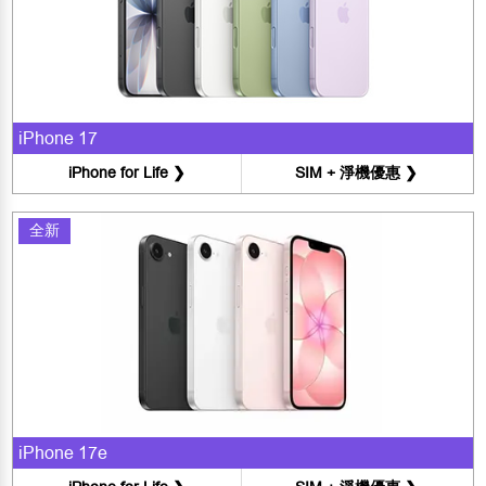
iPhone 17
iPhone for Life ❯
SIM + 淨機優惠 ❯
全新
iPhone 17e